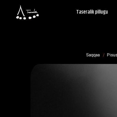
Taseralik pillugu
Saqqaa
/
Pisu