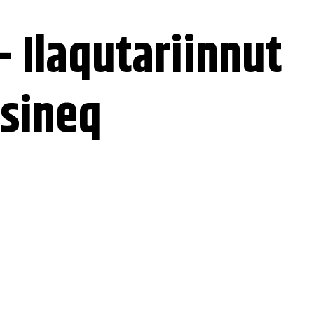
 Ilaqutariinnut
tsineq