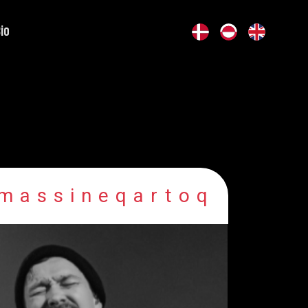
Bio
massineqartoq