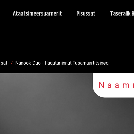
Ataatsimeersuarnerit
Pisussat
Taseralik 
ssat
/
Nanook Duo - Ilaqutariinnut Tusarnaartitsineq
Naam