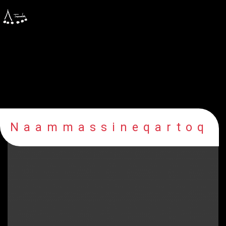
Naammassineqartoq