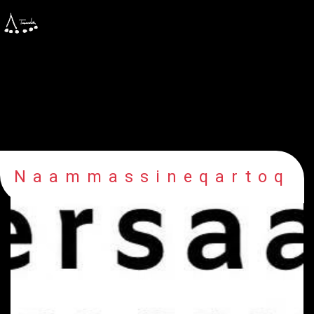
Naammassineqartoq