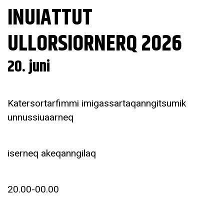
INUIATTUT
ULLORSIORNERQ 2026
20. juni
Katersortarfimmi imigassartaqanngitsumik
unnussiuaarneq
iserneq akeqanngilaq
20.00-00.00