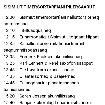
SISIMIUT TIMERSORTARFIANI PILERSAARUT
12:00 Sisimiut timersortarfiani nalliuttorsiorneq
ammassaaq
12:10 Tikilluaqqusineq
12:15 Erinarsoqatigiit Sisimiut Utoqqaat Nipaat
12:35 Kalaallisuliornermik Ilinniarfimmiit
saqqummiisoqassaaq
13:05 Frederik Enoksen akunniliissaaq
13:25 Karl Lennert & René saxofonissapput
13:45 Ole Løvstrøm akunniliissaaq
14:05 Qilaatersorneq & Uaajeerneq
14:45 Puiseqqaartut pinnatassaannik
tunniussinneq
15:20 Søren Jessen akunniliissaaq
15:40 Raajanik akoralugit unammisitsinermi