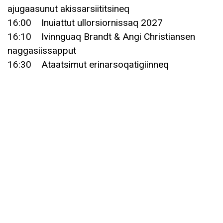
ajugaasunut akissarsiititsineq
16:00 Inuiattut ullorsiornissaq 2027
16:10 Ivinnguaq Brandt & Angi Christiansen
naggasiissapput
16:30 Ataatsimut erinarsoqatigiinneq
16:50 Ullormut qujanaq
NERRIVIK TUNINIAAVIK
Ulloq 21.juni Sisimiut Timersortarfiani kaffillerneq
aammalu aliikkusersuineq aaqqissuunneqassaaq.
Assasukkut, kalaalerpaluttut assigiisaallu
tuniniarneqarsinnaapput. – inissat killeqarput.
Nalunaarneq
koordinator@taseralik.gl
Kingusinnerpaamik