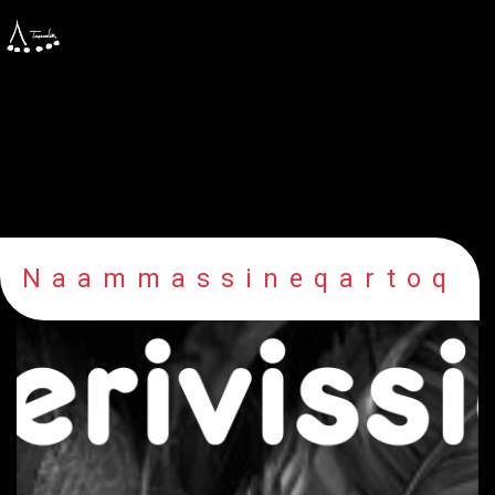
Naammassineqartoq