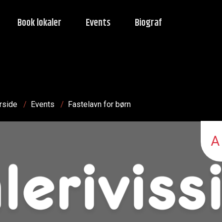
Book lokaler
Events
Biograf
rside
/
Events
/
Fastelavn for børn
A