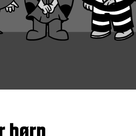
r børn