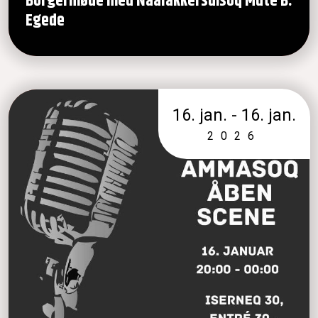
Borgermøde med Naalakkersuisoq Múte B.
Egede
16. jan. - 16. jan.
2026